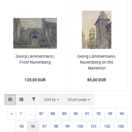
Georg Lämmermann,
Georg Lämmermann,
From Nuremberg
Nuremberg on the
Marientor
120,00 EUR
85,00 EUR
FILTER
Sort by
per page
Sort by
24 per page
«
1
...
87
88
89
90
91
92
93
94
95
96
97
98
99
100
101
102
103