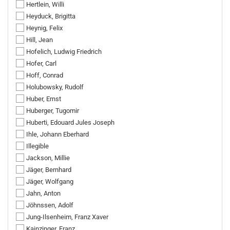
Hertlein, Willi
Heyduck, Brigitta
Heynig, Felix
Hill, Jean
Hofelich, Ludwig Friedrich
Hofer, Carl
Hoff, Conrad
Holubowsky, Rudolf
Huber, Ernst
Huberger, Tugomir
Huberti, Edouard Jules Joseph
Ihle, Johann Eberhard
Illegible
Jackson, Millie
Jäger, Bernhard
Jäger, Wolfgang
Jahn, Anton
Jöhnssen, Adolf
Jung-Ilsenheim, Franz Xaver
Kainzinger, Franz