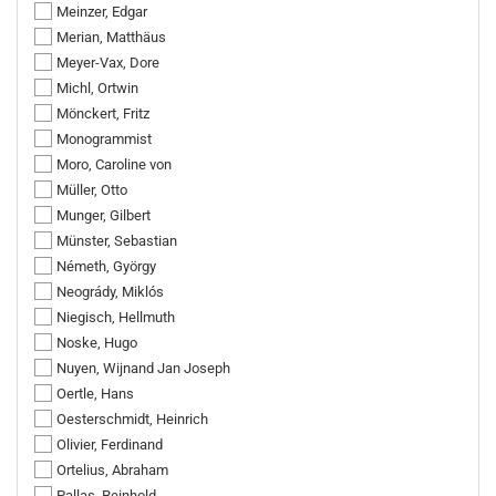
Meinzer, Edgar
Merian, Matthäus
Meyer-Vax, Dore
Michl, Ortwin
Mönckert, Fritz
Monogrammist
Moro, Caroline von
Müller, Otto
Munger, Gilbert
Münster, Sebastian
Németh, György
Neogrády, Miklós
Niegisch, Hellmuth
Noske, Hugo
Nuyen, Wijnand Jan Joseph
Oertle, Hans
Oesterschmidt, Heinrich
Olivier, Ferdinand
Ortelius, Abraham
Pallas, Reinhold