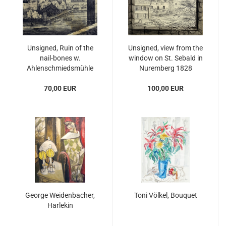
Unsigned, Ruin of the
Unsigned, view from the
nail-bones w.
window on St. Sebald in
Ahlenschmiedsmühle
Nuremberg 1828
together with several
70,00 EUR
houses
100,00 EUR
George Weidenbacher,
Toni Völkel, Bouquet
Harlekin