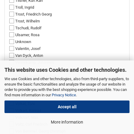
Tilsner, Kurt Karl
Troll, Ingrid
Trost, Friedrich Georg
Trost, Wilhelm
Tschudi, Rudolf
Ulsamer, Rosa
Unknown
Valentin, Josef
Van Dyck, Anton
Vennekamp, Johannes
This website uses Cookies and other technologies.
Voigt, Bruno
Völcker, Gottfried Wilhelm
We use Cookies and other technologies, also from third-party suppliers, to
Völcker, Robert
ensure the basic functionalities and analyze the usage of our website in
order to provide you with the best shopping experience possible. You can
Völkel, Conrad
find more information in our
Privacy Notice
.
Völkel, Hanne
Völkel, Toni
Accept all
Volkert, Konrad
Volkhart, Max
More information
Voltz, Carl Friedrich
Von Bemmel, Georg Christoph