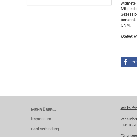
widmete e
Mitglied
Sezession
benannt. 
GNM.
Quelle: N
teil
Wir kaufe
MEHR ÜBER...
Impressum
Wir
suche
internatio
Bankverbindung
Für unsere