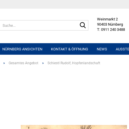
Weinmarkt 2
Suche...
90403 Nürnberg
T: 0911 240 3488
NÜRNBERG ANSICHTEN
KONTAKT & ÖFFNUNG
NEWS
AUSST
»
»
Gesamtes Angebot
Schiestl Rudolf, Hopfenlandschaft