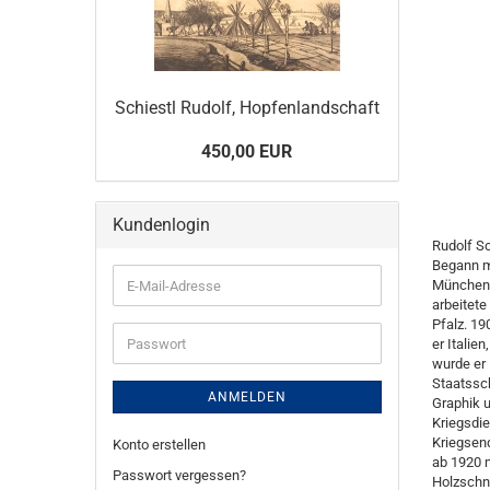
Schiestl Rudolf, Hopfenlandschaft
450,00 EUR
Kundenlogin
Rudolf Sc
Begann mi
E-
München. 
Mail-
arbeitete
Adresse
Pfalz. 1
Passwort
er Italie
wurde er
Staatssch
ANMELDEN
Graphik 
Kriegsdie
Kriegsen
Konto erstellen
ab 1920 m
Passwort vergessen?
Holzschni