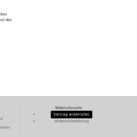
 ihm
nst des
Widerrufsrecht
Vertrag widerrufen
el
Widerrufsbelehrung
ilhelm