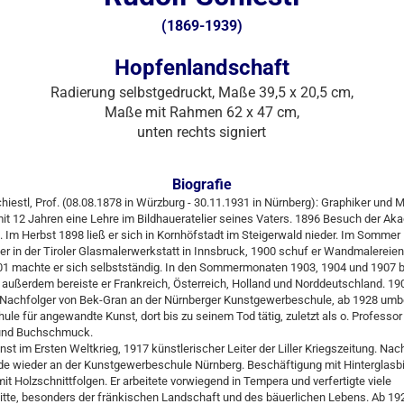
(1869-1939)
Hopfenlandschaft
Radierung selbstgedruckt, Maße 39,5 x 20,5 cm,
Maße mit Rahmen 62 x 47 cm,
unten rechts signiert
Biografie
hiestl, Prof. (08.08.1878 in Würzburg - 30.11.1931 in Nürnberg): Graphiker und M
t 12 Jahren eine Lehre im Bildhaueratelier seines Vaters. 1896 Besuch der Aka
Im Herbst 1898 ließ er sich in Kornhöfstadt im Steigerwald nieder. Im Sommer
 er in der Tiroler Glasmalerwerkstatt in Innsbruck, 1900 schuf er Wandmalereien 
901 machte er sich selbstständig. In den Sommermonaten 1903, 1904 und 1907 
n, außerdem bereiste er Frankreich, Österreich, Holland und Norddeutschland. 1
 Nachfolger von Bek-Gran an der Nürnberger Kunstgewerbeschule, ab 1928 umb
ule für angewandte Kunst, dort bis zu seinem Tod tätig, zuletzt als o. Professor 
und Buchschmuck.
nst im Ersten Weltkrieg, 1917 künstlerischer Leiter der Liller Kriegszeitung. Nac
de wieder an der Kunstgewerbeschule Nürnberg. Beschäftigung mit Hinterglasbi
it Holzschnittfolgen. Er arbeitete vorwiegend in Tempera und verfertigte viele
tte, besonders der fränkischen Landschaft und des bäuerlichen Lebens. Ab 19