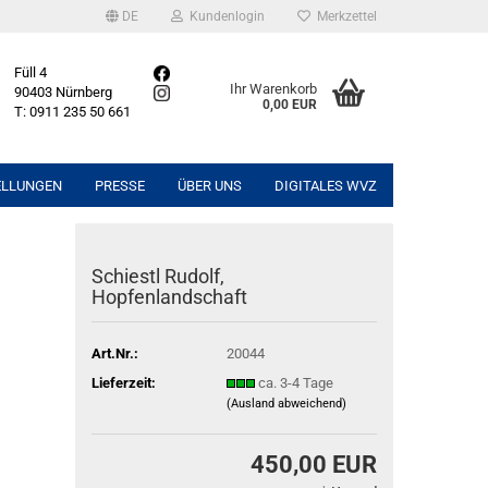
DE
Kundenlogin
Merkzettel
Füll 4
Ihr Warenkorb
90403 Nürnberg
0,00 EUR
T: 0911 235 50 661
ELLUNGEN
PRESSE
ÜBER UNS
DIGITALES WVZ
Schiestl Rudolf,
Hopfenlandschaft
Art.Nr.:
20044
Lieferzeit:
ca. 3-4 Tage
(Ausland abweichend)
450,00 EUR