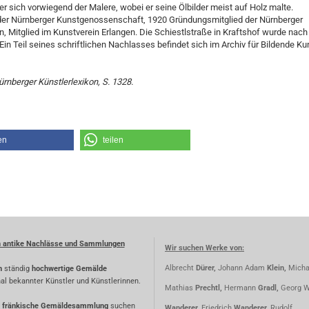
r sich vorwiegend der Malere, wobei er seine Ölbilder meist auf Holz malte.
 der Nürnberger Kunstgenossenschaft, 1920 Gründungsmitglied der Nürnberger
, Mitglied im Kunstverein Erlangen. Die Schiestlstraße in Kraftshof wurde nach
Ein Teil seines schriftlichen Nachlasses befindet sich im Archiv für Bildende Ku
ürnberger Künstlerlexikon, S. 1328.
en
teilen
n antike Nachlässe und Sammlungen
Wir suchen Werke von:
Albrecht
Dürer,
Johann Adam
Klein,
Micha
n
ständig
hochwertige Gemälde
nal bekannter Künstler und Künstlerinnen.
Mathias
Prechtl,
Hermann
Gradl,
Georg W
fränkische Gemäldesammlung
suchen
Wanderer,
Friedrich
Wanderer,
Rudolf