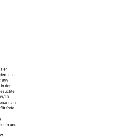
aler.
demie in
 1899
in der
besuchte
909/10
enannt in
für freie
h
ldern und
27