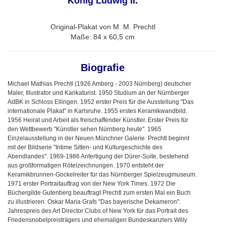
König Ludwig II.
Original-Plakat von M. M. Prechtl
Maße: 84 x 60,5 cm
Biografie
Michael Mathias Prechtl (1926 Amberg - 2003 Nürnberg) deutscher
Maler, Illustrator und Karikaturist. 1950 Studium an der Nürnberger
AdBK in Schloss Ellingen. 1952 erster Preis für die Ausstellung "Das
internationale Plakat" in Karlsruhe. 1955 erstes Keramikwandbild.
1956 Heirat und Arbeit als freischaffender Künstler. Erster Preis für
den Wettbewerb "Künstler sehen Nürnberg heute". 1965
Einzelausstellung in der Neuen Münchner Galerie. Prechtl beginnt
mit der Bildserie "Intime Sitten- und Kulturgeschichte des
Abendlandes". 1969-1986 Anfertigung der Dürer-Suite, bestehend
aus großformatigen Rötelzeichnungen. 1970 entsteht der
Keramikbrunnen-Gockelreiter für das Nürnberger Spielzeugmuseum.
1971 erster Portraitauftrag von der New York Times. 1972 Die
Büchergilde Gutenberg beauftragt Prechtl zum ersten Mal ein Buch
zu illustrieren: Oskar Maria Grafs "Das bayerische Dekameron".
Jahrespreis des Art Director Clubs of New York für das Portrait des
Friedensnobelpreisträgers und ehemaligen Bundeskanzlers Willy