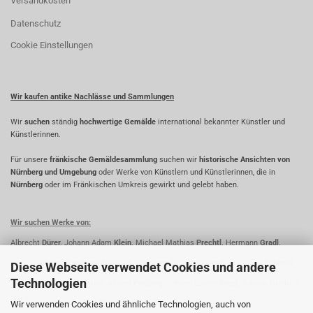
Versandkosten
Datenschutz
Cookie Einstellungen
Wir kaufen antike Nachlässe und Sammlungen
Wir
suchen
ständig
hochwertige Gemälde
international bekannter Künstler und
Künstlerinnen.
Für unsere
fränkische Gemäldesammlung
suchen wir
historische Ansichten von
Nürnberg und Umgebung
oder Werke von Künstlern und Künstlerinnen, die in
Nürnberg
oder im Fränkischen Umkreis gewirkt und gelebt haben.
Wir suchen Werke von:
Albrecht
Dürer,
Johann Adam
Klein,
Michael Mathias
Prechtl,
Hermann
Gradl,
Georg Wilhelm
Wanderer,
Friedrich
Wanderer,
Rudolf
Schiestl,
Matthäus
Schiestl,
Diese Webseite verwendet Cookies und andere
Technologien
Fridrich
Perlberg,
Christian Johann
Perlberg,
Johann Lorenz
Kreul,
Johann Friedrich
Wir verwenden Cookies und ähnliche Technologien, auch von
Kreul,
Lorenz
Ritter,
Paul
Ritter,
Oskar
Koller,
Johann
Ihle