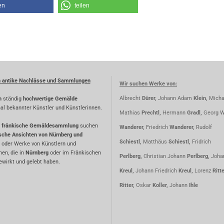
en
teilen
n antike Nachlässe und Sammlungen
Wir suchen Werke von:
Albrecht
Dürer,
Johann Adam
Klein,
Micha
n
ständig
hochwertige Gemälde
nal bekannter Künstler und Künstlerinnen.
Mathias
Prechtl,
Hermann
Gradl,
Georg W
fränkische Gemäldesammlung
suchen
Wanderer,
Friedrich
Wanderer,
Rudolf
ische Ansichten von Nürnberg und
Schiestl,
Matthäus
Schiestl,
Fridrich
oder Werke von Künstlern und
nen, die in
Nürnberg
oder im Fränkischen
Perlberg,
Christian Johann
Perlberg,
Joha
wirkt und gelebt haben.
Kreul,
Johann Friedrich
Kreul,
Lorenz
Ritt
Ritter,
Oskar
Koller,
Johann
Ihle