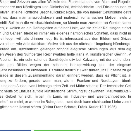
Bilder und Skizzen aus allen Winkeln des Frankenlandes, von Main und Regnit
besondere aus Nördlingen und Dinkelsbühl, Veitshöchheim und Frickenhausen en
tiven ist eine lichtfrohe Beschaulichkeit eigen, die von innerer Gefühlsruhe getr
 es, dass man anspruchslosen und malerisch romantischen Motiven stets un
tritt. Soll man die Art charakterisieren, so könnte man zuweilen an Gemeinsame
n, zuweilen an ein Dahingleiten auf einer Linie, wie sie Keller-Reutlingen einsc
 und Ganzen bleibt es immer ein eigenes harmonisches Schaffen, dass nicht m
einlegen will, als drinnen liegt. Es ist interessant aus den Bildern und Skiz
zu sehen, wie viele dankbare Motive sich aus der nächsten Umgebung Nürnberg
Gerade am Dutzendteich gelangen schöne elegische Stimmungen. Aus dem eig
en Wesen des Nürnberger Reichswaldes holte Hans M. künstlerischen Gewinn. V
Arbeiten ist ein sehr schönes Sandhügelmotiv bei Katzwang mit der ziehenden
runde des Bildes wegen der schönen Horizontwirkung und der eingesch
uette besonders zu erwähnen. Es würde freilich zu weit führen, ins Einzelne zu g
gerade in diesem Zusammenhang daran erinnert werden, dass es Pflicht ist, a
htung zu fördern, gerade wenn man, wie in Franken und Nordbayern überh
 und dem Ausbau von Heimatgalerien Zeit und Mühe schenkt. Der technische Gei
int heute oft Einfluss auf die künstlerische Stimmung zu gewinnen. Maulwurfs Atelie
nes Gebiet für sich, mitten im Lärm, im Industrie- und Eisenbahnbetrieb, h
hof - er meint, er wohne im Ruhrgebiet-, und doch kann nichts seine Liebe zum I
lichen der Heimat stören. (Oskar Franz Schardt, Fränk. Kurier 12.7.1936)