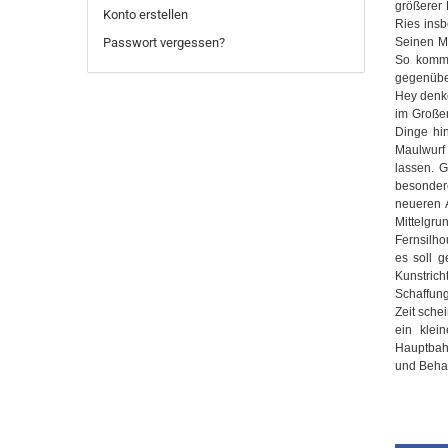
größerer 
Konto erstellen
Ries ins
Passwort vergessen?
Seinen Mo
So kommt
gegenüber
Hey denke
im Großen
Dinge hin
Maulwurf 
lassen. 
besonder
neueren 
Mittelg
Fernsilho
es soll 
Kunstric
Schaffung
Zeit sche
ein klei
Hauptbahn
und Behag