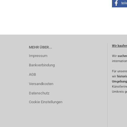
teil
Wir kaufe
MEHR ÜBER...
Impressum
Wir
suche
internatio
Bankverbindung
Für unsere
AGB
wir
histor
Umgebung
Versandkosten
Künstlerin
Umkreis ge
Datenschutz
Cookie Einstellungen