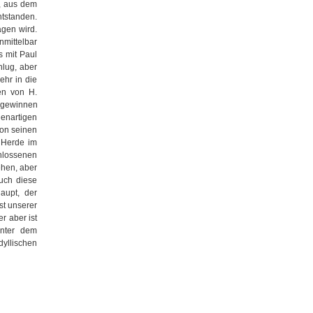
z, aus dem
tstanden.
agen wird.
mittelbar
s mit Paul
hlug, aber
ehr in die
zen von H.
s gewinnen
enartigen
on seinen
 Herde im
lossenen
ehen, aber
uch diese
aupt, der
st unserer
r aber ist
inter dem
dyllischen