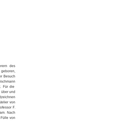
erern des
n geboren,
ter Besuch
eischmann
. Für die
 über und
ätzeichnen
telier von
ofessor F.
kam. Nach
 Fülle von