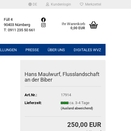
DE
Kundenlogin
Merkzettel
Füll 4
Ihr Warenkorb
90403 Nürnberg
0,00 EUR
T: 0911 235 50 661
ELLUNGEN
PRESSE
ÜBER UNS
DIGITALES WVZ
Hans Maulwurf, Flusslandschaft
an der Biber
Art.Nr.:
17914
Lieferzeit:
ca. 3-4 Tage
(Ausland abweichend)
250,00 EUR