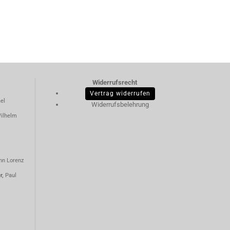
Widerrufsrecht
Vertrag widerrufen
el
Widerrufsbelehrung
ilhelm
nn Lorenz
er,
Paul