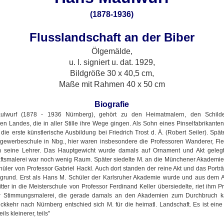
(1878-1936)
Flusslandschaft an der Biber
Ölgemälde,
u. l. signiert u. dat. 1929,
Bildgröße 30 x 40,5 cm,
Maße mit Rahmen 40 x 50 cm
Biografie
lwurf (1878 - 1936 Nürnberg), gehört zu den Heimatmalern, den Schild
en Landes, die in aller Stille ihre Wege gingen. Als Sohn eines Pinselfabrikante
. die erste künstlerische Ausbildung bei Friedrich Trost d. Ä. (Robert Seiler). Spä
tgewerbeschule in Nbg., hier waren insbesondere die Professoren Wanderer, Fl
 seine Lehrer. Das Hauptgewicht wurde damals auf Ornament und Akt gelegt
ftsmalerei war noch wenig Raum. Später siedelte M. an die Münchener Akademie
üler von Professor Gabriel Hackl. Auch dort standen der reine Akt und das Portr
grund. Erst als Hans M. Schüler der Karlsruher Akademie wurde und aus dem A
tter in die Meisterschule von Professor Ferdinand Keller übersiedelte, riet ihm Pr
ur Stimmungsmalerei, die gerade damals an den Akademien zum Durchbruch 
ckkehr nach Nürnberg entschied sich M. für die heimatl. Landschaft. Es ist eine
ils kleinerer, teils"