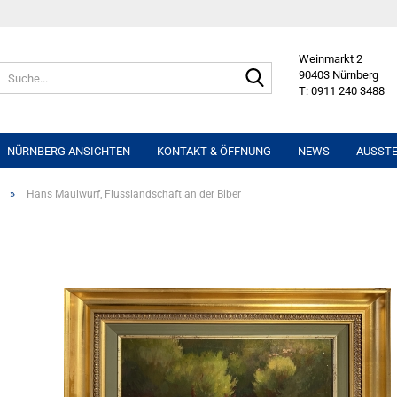
Weinmarkt 2
Suche...
90403 Nürnberg
T: 0911 240 3488
NÜRNBERG ANSICHTEN
KONTAKT & ÖFFNUNG
NEWS
AUSST
»
Hans Maulwurf, Flusslandschaft an der Biber