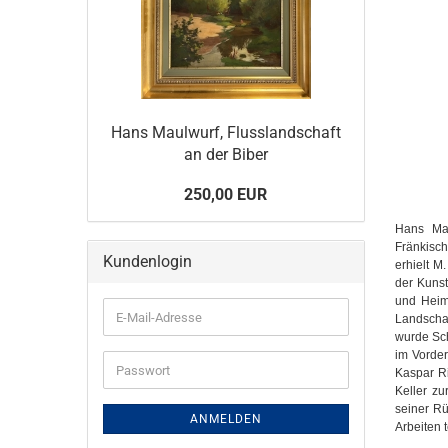
Hans Maulwurf, Flusslandschaft
an der Biber
250,00 EUR
Hans Mau
Fränkisch
Kundenlogin
erhielt M
der Kuns
und Heim
E-
Landscha
Mail-
wurde Sch
Adresse
im Vorder
Passwort
Kaspar Ri
Keller z
seiner Rü
ANMELDEN
Arbeiten te