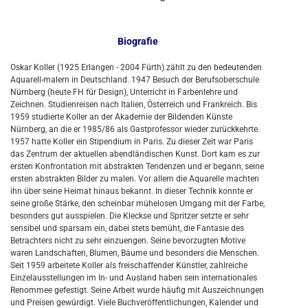
Biografie
Oskar Koller (1925 Erlangen - 2004 Fürth) zählt zu den bedeutenden
Aquarell-malern in Deutschland. 1947 Besuch der Berufsoberschule
Nürnberg (heute FH für Design), Unterricht in Farbenlehre und
Zeichnen. Studienreisen nach Italien, Österreich und Frankreich. Bis
1959 studierte Koller an der Akademie der Bildenden Künste
Nürnberg, an die er 1985/86 als Gastprofessor wieder zurückkehrte.
1957 hatte Koller ein Stipendium in Paris. Zu dieser Zeit war Paris
das Zentrum der aktuellen abendländischen Kunst. Dort kam es zur
ersten Konfrontation mit abstrakten Tendenzen und er begann, seine
ersten abstrakten Bilder zu malen. Vor allem die Aquarelle machten
ihn über seine Heimat hinaus bekannt. In dieser Technik konnte er
seine große Stärke, den scheinbar mühelosen Umgang mit der Farbe,
besonders gut ausspielen. Die Kleckse und Spritzer setzte er sehr
sensibel und sparsam ein, dabei stets bemüht, die Fantasie des
Betrachters nicht zu sehr einzuengen. Seine bevorzugten Motive
waren Landschaften, Blumen, Bäume und besonders die Menschen.
Seit 1959 arbeitete Koller als freischaffender Künstler, zahlreiche
Einzelausstellungen im In- und Ausland haben sein internationales
Renommee gefestigt. Seine Arbeit wurde häufig mit Auszeichnungen
und Preisen gewürdigt. Viele Buchveröffentlichungen, Kalender und