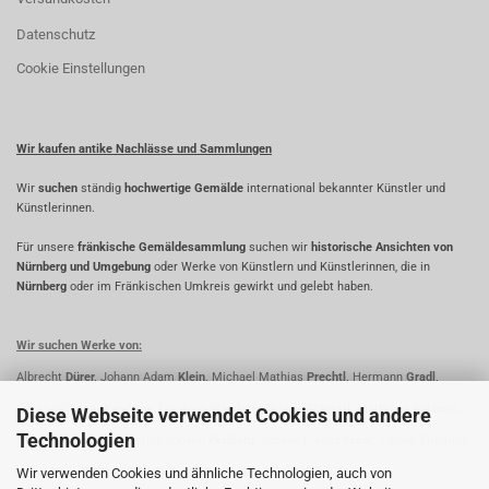
Datenschutz
Cookie Einstellungen
Wir kaufen antike Nachlässe und Sammlungen
Wir
suchen
ständig
hochwertige Gemälde
international bekannter Künstler und
Künstlerinnen.
Für unsere
fränkische Gemäldesammlung
suchen wir
historische Ansichten von
Nürnberg und Umgebung
oder Werke von Künstlern und Künstlerinnen, die in
Nürnberg
oder im Fränkischen Umkreis gewirkt und gelebt haben.
Wir suchen Werke von:
Albrecht
Dürer,
Johann Adam
Klein,
Michael Mathias
Prechtl,
Hermann
Gradl,
Georg Wilhelm
Wanderer,
Friedrich
Wanderer,
Rudolf
Schiestl,
Matthäus
Schiestl,
Diese Webseite verwendet Cookies und andere
Technologien
Fridrich
Perlberg,
Christian Johann
Perlberg,
Johann Lorenz
Kreul,
Johann Friedrich
Wir verwenden Cookies und ähnliche Technologien, auch von
Kreul,
Lorenz
Ritter,
Paul
Ritter,
Oskar
Koller,
Johann
Ihle