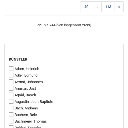
40
...
113
»
721
bis
744
(von insgesamt
2699
)
KÜNSTLER
KÜNSTLER
Adam, Heinrich
Adler, Edmund
Aernst, Johannes
Amman, Jost
Árpád, Basch
Augustin, Jean-Baptiste
Bach, Andreas
Bachem, Bele
Bachmeier, Thomas
Balden, Theodor