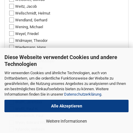
Weitz, Jacob
Wellschmidt, Helmut
Wendland, Gerhard
Wening, Michael
Weyel, Friedel
Widmayer, Theodor
Wiedemann, Hans
Wieszner-Zilcher, Lily
Diese Webseite verwendet Cookies und andere
Wilder, Georg Christoph
Technologien
Wilhelm, Gustav
Wir verwenden Cookies und ähnliche Technologien, auch von
Wilhelm, Hermann
Drittanbietern, um die ordentliche Funktionsweise der Website zu
Wilhelm, Martin
gewährleisten, die Nutzung unseres Angebotes zu analysieren und Ihnen
Winter, Franz Anton
ein bestmögliches Einkaufserlebnis bieten zu können. Weitere
Informationen finden Sie in unserer
Datenschutzerklärung
.
Wolf-Koch, Lotte
Wolff, Jeremias
Alle Akzeptieren
Wolff, Paul H.
Wunderlich, Paul
Weitere Informationen
Wyon, Edward William
Xylander, Wilhelm