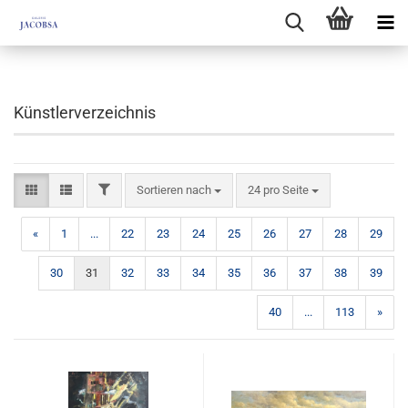
Künstlerverzeichnis
FILTER
Sortieren nach
pro Seite
Sortieren nach
24 pro Seite
«
1
...
22
23
24
25
26
27
28
29
30
31
32
33
34
35
36
37
38
39
40
...
113
»