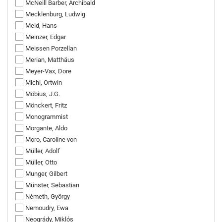
McNeill Barber, Archibald
Mecklenburg, Ludwig
Meid, Hans
Meinzer, Edgar
Meissen Porzellan
Merian, Matthäus
Meyer-Vax, Dore
Michl, Ortwin
Möbius, J.G.
Mönckert, Fritz
Monogrammist
Morgante, Aldo
Moro, Caroline von
Müller, Adolf
Müller, Otto
Munger, Gilbert
Münster, Sebastian
Németh, György
Nemoudry, Ewa
Neogrády, Miklós