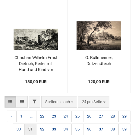
Christian Wilhelm Ernst
O. Bullnheimer,
Dietrich, Reiter mit
Dutzendteich
Hund und Kind vor
einem Haus
180,00 EUR
120,00 EUR
FILTER
Sortieren nach
pro Seite
Sortieren nach
24 pro Seite
«
1
...
22
23
24
25
26
27
28
29
30
31
32
33
34
35
36
37
38
39