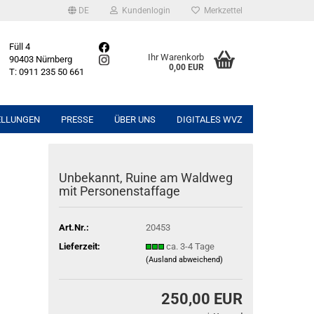
DE
Kundenlogin
Merkzettel
Füll 4
Ihr Warenkorb
90403 Nürnberg
0,00 EUR
T: 0911 235 50 661
ELLUNGEN
PRESSE
ÜBER UNS
DIGITALES WVZ
Unbekannt, Ruine am Waldweg
mit Personenstaffage
Art.Nr.:
20453
Lieferzeit:
ca. 3-4 Tage
(Ausland abweichend)
250,00 EUR