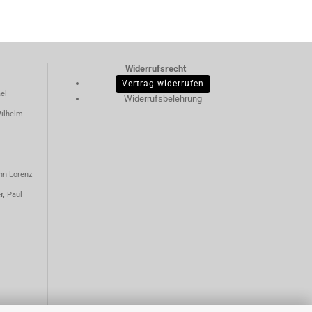
Widerrufsrecht
Vertrag widerrufen
el
Widerrufsbelehrung
ilhelm
nn Lorenz
er,
Paul