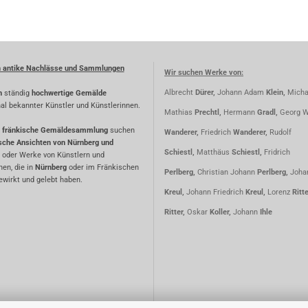
n antike Nachlässe und Sammlungen
Wir suchen Werke von:
Albrecht
Dürer,
Johann Adam
Klein,
Micha
n
ständig
hochwertige Gemälde
nal bekannter Künstler und Künstlerinnen.
Mathias
Prechtl,
Hermann
Gradl,
Georg W
fränkische Gemäldesammlung
suchen
Wanderer,
Friedrich
Wanderer,
Rudolf
ische Ansichten von Nürnberg und
Schiestl,
Matthäus
Schiestl,
Fridrich
oder Werke von Künstlern und
nen, die in
Nürnberg
oder im Fränkischen
Perlberg,
Christian Johann
Perlberg,
Joha
wirkt und gelebt haben.
Kreul,
Johann Friedrich
Kreul,
Lorenz
Ritt
Ritter,
Oskar
Koller,
Johann
Ihle