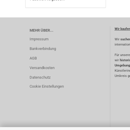
Wir kaufe
MEHR ÜBER...
Impressum
Wir
suche
internatio
Bankverbindung
Für unsere
AGB
wir
histor
Umgebung
Versandkosten
Künstlerin
Umkreis ge
Datenschutz
Cookie Einstellungen