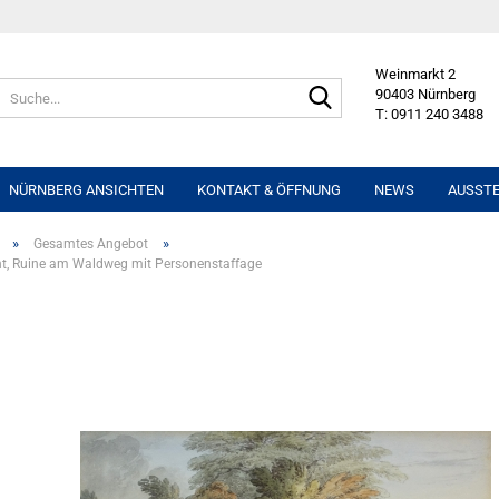
Weinmarkt 2
Suche...
90403 Nürnberg
T: 0911 240 3488
NÜRNBERG ANSICHTEN
KONTAKT & ÖFFNUNG
NEWS
AUSST
»
»
Gesamtes Angebot
t, Ruine am Waldweg mit Personenstaffage