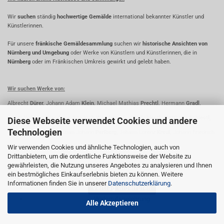
Wir
suchen
ständig
hochwertige Gemälde
international bekannter Künstler und
Künstlerinnen.
Für unsere
fränkische Gemäldesammlung
suchen wir
historische Ansichten von
Nürnberg und Umgebung
oder Werke von Künstlern und Künstlerinnen, die in
Nürnberg
oder im Fränkischen Umkreis gewirkt und gelebt haben.
Wir suchen Werke von:
Albrecht
Dürer,
Johann Adam
Klein,
Michael Mathias
Prechtl,
Hermann
Gradl,
Georg Wilhelm
Wanderer,
Friedrich
Wanderer,
Rudolf
Schiestl,
Matthäus
Schiestl,
Diese Webseite verwendet Cookies und andere
Technologien
Fridrich
Perlberg,
Christian Johann
Perlberg,
Johann Lorenz
Kreul,
Johann Friedrich
Wir verwenden Cookies und ähnliche Technologien, auch von
Kreul,
Lorenz
Ritter,
Paul
Ritter,
Oskar
Koller,
Johann
Ihle
Drittanbietern, um die ordentliche Funktionsweise der Website zu
gewährleisten, die Nutzung unseres Angebotes zu analysieren und Ihnen
ein bestmögliches Einkaufserlebnis bieten zu können. Weitere
Widerrufsrecht
Informationen finden Sie in unserer
Datenschutzerklärung
.
Vertrag widerrufen
Widerrufsbelehrung
Alle Akzeptieren