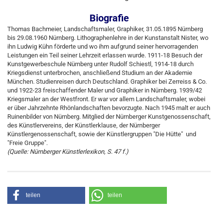
Biografie
Thomas Bachmeier, Landschaftsmaler, Graphiker, 31.05.1895 Nürnberg
bis 29.08.1960 Nürnberg. Lithographenlehre in der Kunstanstalt Nister, wo
ihn Ludwig Kühn förderte und wo ihm aufgrund seiner hervorragenden
Leistungen ein Teil seiner Lehrzeit erlassen wurde. 1911-18 Besuch der
Kunstgewerbeschule Nürnberg unter Rudolf Schiestl, 1914-18 durch
Kriegsdienst unterbrochen, anschließend Studium an der Akademie
München. Studienreisen durch Deutschland. Graphiker bei Zerreiss & Co.
und 1922-23 freischaffender Maler und Graphiker in Nürnberg. 1939/42
Kriegsmaler an der Westfront. Er war vor allem Landschaftsmaler, wobei
er über Jahrzehnte Rhönlandschaften bevorzugte. Nach 1945 malt er auch
Ruinenbilder von Nürnberg. Mitglied der Nürnberger Kunstgenossenschaft,
des Künstlervereins, der Künstlerklause, der Nürnberger
Künstlergenossenschaft, sowie der Künstlergruppen "Die Hütte" und
"Freie Gruppe".
(Quelle: Nürnberger Künstlerlexikon, S. 47 f.)
teilen
teilen