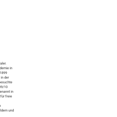
aler.
demie in
 1899
in der
besuchte
909/10
enannt in
für freie
h
ldern und