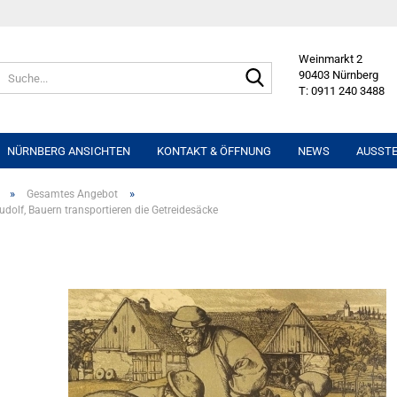
Weinmarkt 2
Suche...
90403 Nürnberg
T: 0911 240 3488
NÜRNBERG ANSICHTEN
KONTAKT & ÖFFNUNG
NEWS
AUSST
»
»
Gesamtes Angebot
udolf, Bauern transportieren die Getreidesäcke