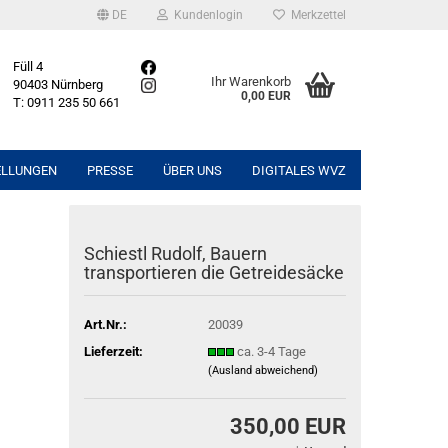
DE
Kundenlogin
Merkzettel
Füll 4
Ihr Warenkorb
90403 Nürnberg
0,00 EUR
T: 0911 235 50 661
ELLUNGEN
PRESSE
ÜBER UNS
DIGITALES WVZ
Schiestl Rudolf, Bauern
transportieren die Getreidesäcke
Art.Nr.:
20039
Lieferzeit:
ca. 3-4 Tage
(Ausland abweichend)
350,00 EUR