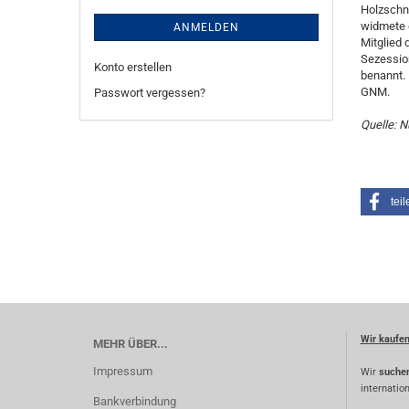
Holzschni
widmete e
ANMELDEN
Mitglied
Sezession
Konto erstellen
benannt. 
GNM.
Passwort vergessen?
Quelle: N
teil
Wir kaufe
MEHR ÜBER...
Impressum
Wir
suche
internatio
Bankverbindung