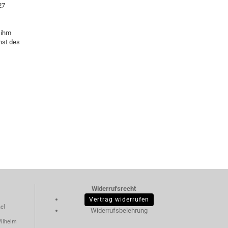
27
 ihm
nst des
Widerrufsrecht
Vertrag widerrufen
el
Widerrufsbelehrung
ilhelm