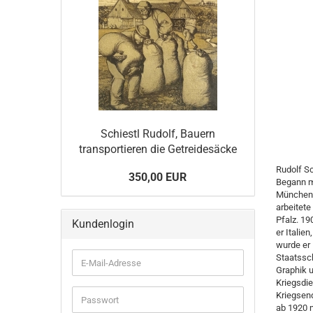
Schiestl Rudolf, Bauern
transportieren die Getreidesäcke
Rudolf Sc
350,00 EUR
Begann mi
München. 
arbeitete
Pfalz. 1
Kundenlogin
er Italie
wurde er
Staatssch
E-
Graphik 
Mail-
Kriegsdie
Adresse
Kriegsen
Passwort
ab 1920 m