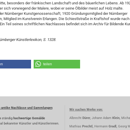
tte, besonders der fränkischen Landschaft und des bäuerlichen Lebens. Ab 19
r sich vorwiegend der Malere, wobei er seine Ölbilder meist auf Holz malte.
 der Nürnberger Kunstgenossenschaft, 1920 Gründungsmitglied der Nürnberger
, Mitglied im Kunstverein Erlangen. Die Schiestlstraße in Kraftshof wurde nach
Ein Teil seines schriftlichen Nachlasses befindet sich im Archiv für Bildende Ku
ürnberger Künstlerlexikon, S. 1328.
en
teilen
n antike Nachlässe und Sammlungen
Wir suchen Werke von:
Albrecht
Dürer,
Johann Adam
Klein,
Micha
n
ständig
hochwertige Gemälde
nal bekannter Künstler und Künstlerinnen.
Mathias
Prechtl,
Hermann
Gradl,
Georg W