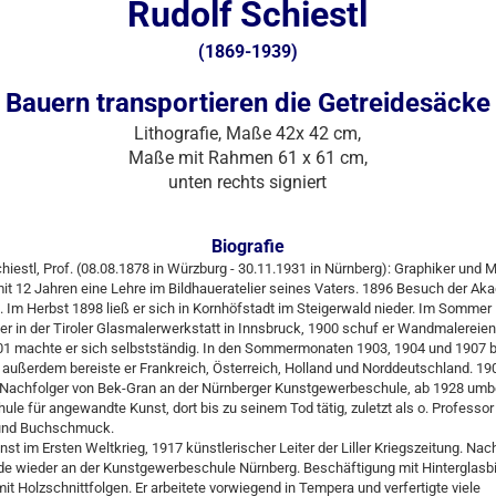
Rudolf Schiestl
(1869-1939)
Bauern transportieren die Getreidesäcke
Lithografie, Maße 42x 42 cm,
Maße mit Rahmen 61 x 61 cm,
unten rechts signiert
Biografie
hiestl, Prof. (08.08.1878 in Würzburg - 30.11.1931 in Nürnberg): Graphiker und M
t 12 Jahren eine Lehre im Bildhaueratelier seines Vaters. 1896 Besuch der Aka
Im Herbst 1898 ließ er sich in Kornhöfstadt im Steigerwald nieder. Im Sommer
 er in der Tiroler Glasmalerwerkstatt in Innsbruck, 1900 schuf er Wandmalereien 
901 machte er sich selbstständig. In den Sommermonaten 1903, 1904 und 1907 
n, außerdem bereiste er Frankreich, Österreich, Holland und Norddeutschland. 1
 Nachfolger von Bek-Gran an der Nürnberger Kunstgewerbeschule, ab 1928 umb
ule für angewandte Kunst, dort bis zu seinem Tod tätig, zuletzt als o. Professor 
und Buchschmuck.
nst im Ersten Weltkrieg, 1917 künstlerischer Leiter der Liller Kriegszeitung. Nac
de wieder an der Kunstgewerbeschule Nürnberg. Beschäftigung mit Hinterglasbi
it Holzschnittfolgen. Er arbeitete vorwiegend in Tempera und verfertigte viele