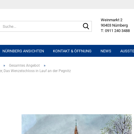
Weinmarkt 2
Suche...
90403 Nürnberg
T: 0911 240 3488
NÜRNBERG ANSICHTEN
KONTAKT & ÖFFNUNG
NEWS
AUSST
»
»
Gesamtes Angebot
er, Das Wenzelschloss in Lauf an der Pegnitz