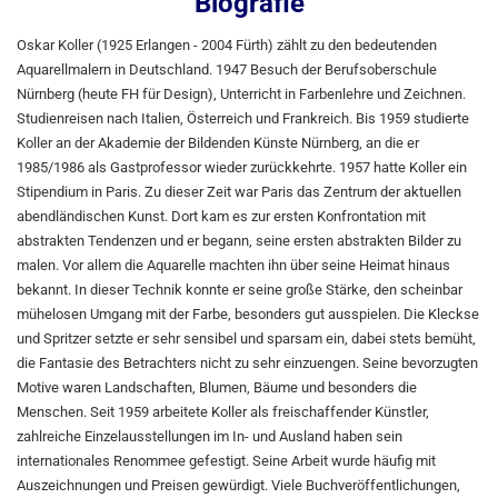
Biografie
Oskar Koller (1925 Erlangen - 2004 Fürth) zählt zu den bedeutenden
Aquarellmalern in Deutschland. 1947 Besuch der Berufsoberschule
Nürnberg (heute FH für Design), Unterricht in Farbenlehre und Zeichnen.
Studienreisen nach Italien, Österreich und Frankreich. Bis 1959 studierte
Koller an der Akademie der Bildenden Künste Nürnberg, an die er
1985/1986 als Gastprofessor wieder zurückkehrte. 1957 hatte Koller ein
Stipendium in Paris. Zu dieser Zeit war Paris das Zentrum der aktuellen
abendländischen Kunst. Dort kam es zur ersten Konfrontation mit
abstrakten Tendenzen und er begann, seine ersten abstrakten Bilder zu
malen. Vor allem die Aquarelle machten ihn über seine Heimat hinaus
bekannt. In dieser Technik konnte er seine große Stärke, den scheinbar
mühelosen Umgang mit der Farbe, besonders gut ausspielen. Die Kleckse
und Spritzer setzte er sehr sensibel und sparsam ein, dabei stets bemüht,
die Fantasie des Betrachters nicht zu sehr einzuengen. Seine bevorzugten
Motive waren Landschaften, Blumen, Bäume und besonders die
Menschen. Seit 1959 arbeitete Koller als freischaffender Künstler,
zahlreiche Einzelausstellungen im In- und Ausland haben sein
internationales Renommee gefestigt. Seine Arbeit wurde häufig mit
Auszeichnungen und Preisen gewürdigt. Viele Buchveröffentlichungen,