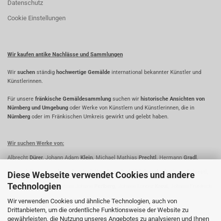
Datenschutz
Cookie Einstellungen
Wir kaufen antike Nachlässe und Sammlungen
Wir
suchen
ständig
hochwertige Gemälde
international bekannter Künstler und
Künstlerinnen.
Für unsere
fränkische Gemäldesammlung
suchen wir
historische Ansichten von
Nürnberg und Umgebung
oder Werke von Künstlern und Künstlerinnen, die in
Nürnberg
oder im Fränkischen Umkreis gewirkt und gelebt haben.
Wir suchen Werke von:
Albrecht
Dürer,
Johann Adam
Klein,
Michael Mathias
Prechtl,
Hermann
Gradl,
Georg Wilhelm
Wanderer,
Friedrich
Wanderer,
Rudolf
Schiestl,
Matthäus
Schiestl,
Diese Webseite verwendet Cookies und andere
Technologien
Fridrich
Perlberg,
Christian Johann
Perlberg,
Johann Lorenz
Kreul,
Johann Friedrich
Wir verwenden Cookies und ähnliche Technologien, auch von
Kreul,
Lorenz
Ritter,
Paul
Ritter,
Oskar
Koller,
Johann
Ihle
Drittanbietern, um die ordentliche Funktionsweise der Website zu
gewährleisten, die Nutzung unseres Angebotes zu analysieren und Ihnen