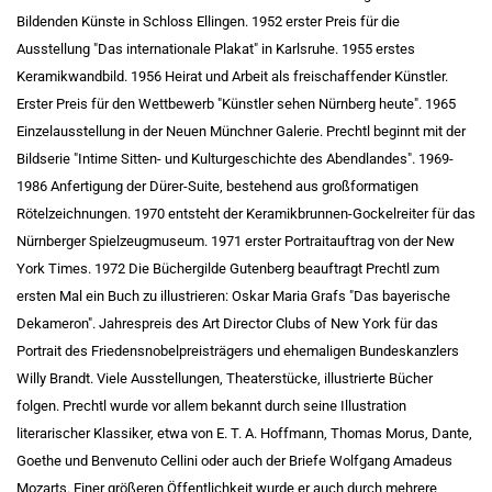
Bildenden Künste in Schloss Ellingen. 1952 erster Preis für die
Ausstellung "Das internationale Plakat" in Karlsruhe. 1955 erstes
Keramikwandbild. 1956 Heirat und Arbeit als freischaffender Künstler.
Erster Preis für den Wettbewerb "Künstler sehen Nürnberg heute". 1965
Einzelausstellung in der Neuen Münchner Galerie. Prechtl beginnt mit der
Bildserie "Intime Sitten- und Kulturgeschichte des Abendlandes". 1969-
1986 Anfertigung der Dürer-Suite, bestehend aus großformatigen
Rötelzeichnungen. 1970 entsteht der Keramikbrunnen-Gockelreiter für das
Nürnberger Spielzeugmuseum. 1971 erster Portraitauftrag von der New
York Times. 1972 Die Büchergilde Gutenberg beauftragt Prechtl zum
ersten Mal ein Buch zu illustrieren: Oskar Maria Grafs "Das bayerische
Dekameron". Jahrespreis des Art Director Clubs of New York für das
Portrait des Friedensnobelpreisträgers und ehemaligen Bundeskanzlers
Willy Brandt. Viele Ausstellungen, Theaterstücke, illustrierte Bücher
folgen. Prechtl wurde vor allem bekannt durch seine Illustration
literarischer Klassiker, etwa von E. T. A. Hoffmann, Thomas Morus, Dante,
Goethe und Benvenuto Cellini oder auch der Briefe Wolfgang Amadeus
Mozarts. Einer größeren Öffentlichkeit wurde er auch durch mehrere