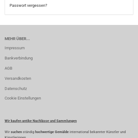
Passwort vergessen?
MEHR ÜBER...
Impressum
Bankverbindung
AGB
Versandkosten
Datenschutz
Cookie Einstellungen
Wir kaufen antike Nachlässe und Sammlungen
Wir
suchen
ständig
hochwertige Gemälde
international bekannter Künstler und
Künstlerinnen.