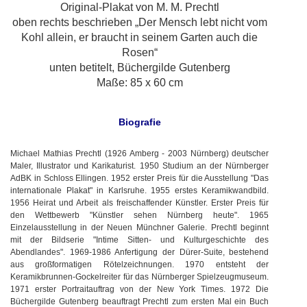
Original-Plakat von M. M. Prechtl
oben rechts beschrieben „Der Mensch lebt nicht vom
Kohl allein,
er braucht in seinem Garten auch die
Rosen“
unten betitelt, Büchergilde Gutenberg
Maße: 85 x 60 cm
Biografie
Michael Mathias Prechtl (1926 Amberg - 2003 Nürnberg) deutscher
Maler, Illustrator und Karikaturist. 1950 Studium an der Nürnberger
AdBK in Schloss Ellingen. 1952 erster Preis für die Ausstellung "Das
internationale Plakat" in Karlsruhe. 1955 erstes Keramikwandbild.
1956 Heirat und Arbeit als freischaffender Künstler. Erster Preis für
den Wettbewerb "Künstler sehen Nürnberg heute". 1965
Einzelausstellung in der Neuen Münchner Galerie. Prechtl beginnt
mit der Bildserie "Intime Sitten- und Kulturgeschichte des
Abendlandes". 1969-1986 Anfertigung der Dürer-Suite, bestehend
aus großformatigen Rötelzeichnungen. 1970 entsteht der
Keramikbrunnen-Gockelreiter für das Nürnberger Spielzeugmuseum.
1971 erster Portraitauftrag von der New York Times. 1972 Die
Büchergilde Gutenberg beauftragt Prechtl zum ersten Mal ein Buch