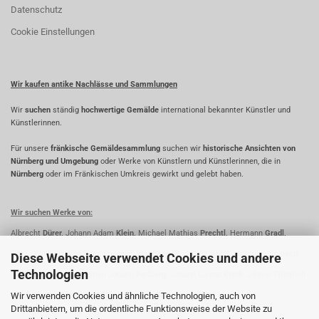
Datenschutz
Cookie Einstellungen
Wir kaufen antike Nachlässe und Sammlungen
Wir
suchen
ständig
hochwertige Gemälde
international bekannter Künstler und
Künstlerinnen.
Für unsere
fränkische Gemäldesammlung
suchen wir
historische Ansichten von
Nürnberg und Umgebung
oder Werke von Künstlern und Künstlerinnen, die in
Nürnberg
oder im Fränkischen Umkreis gewirkt und gelebt haben.
Wir suchen Werke von:
Albrecht
Dürer,
Johann Adam
Klein,
Michael Mathias
Prechtl,
Hermann
Gradl,
Georg Wilhelm
Wanderer,
Friedrich
Wanderer,
Rudolf
Schiestl,
Matthäus
Schiestl,
Diese Webseite verwendet Cookies und andere
Technologien
Fridrich
Perlberg,
Christian Johann
Perlberg,
Johann Lorenz
Kreul,
Johann Friedrich
Wir verwenden Cookies und ähnliche Technologien, auch von
Kreul,
Lorenz
Ritter,
Paul
Ritter,
Oskar
Koller,
Johann
Ihle
Drittanbietern, um die ordentliche Funktionsweise der Website zu