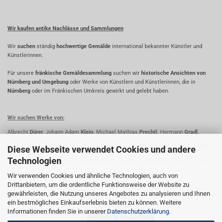
Wir kaufen antike Nachlässe und Sammlungen
Wir
suchen
ständig
hochwertige Gemälde
international bekannter Künstler und
Künstlerinnen.
Für unsere
fränkische Gemäldesammlung
suchen wir
historische Ansichten von
Nürnberg und Umgebung
oder Werke von Künstlern und Künstlerinnen, die in
Nürnberg
oder im Fränkischen Umkreis gewirkt und gelebt haben.
Wir suchen Werke von:
Albrecht
Dürer,
Johann Adam
Klein,
Michael Mathias
Prechtl,
Hermann
Gradl,
Georg Wilhelm
Wanderer,
Friedrich
Wanderer,
Rudolf
Schiestl,
Matthäus
Schiestl,
Diese Webseite verwendet Cookies und andere
Technologien
Fridrich
Perlberg,
Christian Johann
Perlberg,
Johann Lorenz
Kreul,
Johann Friedrich
Wir verwenden Cookies und ähnliche Technologien, auch von
Kreul,
Lorenz
Ritter,
Paul
Ritter,
Oskar
Koller,
Johann
Ihle
Drittanbietern, um die ordentliche Funktionsweise der Website zu
gewährleisten, die Nutzung unseres Angebotes zu analysieren und Ihnen
ein bestmögliches Einkaufserlebnis bieten zu können. Weitere
Widerrufsrecht
Informationen finden Sie in unserer
Datenschutzerklärung
.
Vertrag widerrufen