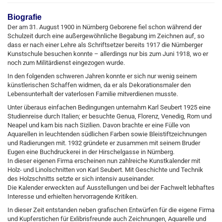
Biografie
Der am 31. August 1900 in Nürnberg Geborene fiel schon während der
Schulzeit durch eine außergewöhnliche Begabung im Zeichnen auf, so
dass er nach einer Lehre als Schriftsetzer bereits 1917 die Nürnberger
Kunstschule besuchen konnte – allerdings nur bis zum Juni 1918, wo er
noch zum Militärdienst eingezogen wurde.
In den folgenden schweren Jahren konnte er sich nur wenig seinem
künstlerischen Schaffen widmen, da er als Dekorationsmaler den
Lebensunterhalt der vaterlosen Familie mitverdienen musste.
Unter überaus einfachen Bedingungen unternahm Karl Seubert 1925 eine
Studienreise durch Italien; er besuchte Genua, Florenz, Venedig, Rom und
Neapel und kam bis nach Sizilien. Davon brachte er eine Fülle von
Aquarellen in leuchtenden südlichen Farben sowie Bleistiftzeichnungen
und Radierungen mit. 1932 gründete er zusammen mit seinem Bruder
Eugen eine Buchdruckerei in der Hirschelgasse in Nürnberg.
In dieser eigenen Firma erscheinen nun zahlreiche Kunstkalender mit
Holz- und Linolschnitten von Karl Seubert. Mit Geschichte und Technik
des Holzschnitts setzte er sich intensiv auseinander.
Die Kalender erweckten auf Ausstellungen und bei der Fachwelt lebhaftes
Interesse und erhielten hervorragende Kritiken.
In dieser Zeit entstanden neben grafischen Entwürfen für die eigene Firma
und Kupferstichen für Exlibrisfreunde auch Zeichnungen, Aquarelle und