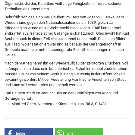
Ölgemälde, die des Künstlers vielfältige Fähigkeiten in verschiedenen
Techniken dokumentieren.
Sehr früh schloss sich Karl Seubert im Kreis von Joseph E. Drexel dem
Wiederstand gegen den Nationalsozialismus an. 1939, gleich zu
Kriegsbeginn wurde er zur Wehrmacht eingezogen. 1945 kam er total
entkräftet aus französischer Gefangenschaft zurück. Gleichwohl hat Karl
Seubert auch in dieser Zeit viel gezeichnet und gemalt. So gibt es Bilder
aus Prag, wo er stationiert war und selbst aus der Gefangenschaft in
Grenoble brachte er unter Lebensgefahr Bleistiftzeichnungen mit nach
Hause.
Nach dem Krieg nahm ihn der Wiederaufbau der zerstörten Druckerei voll
in Anspruch, so dass sein künstlerisches Schaffen erneut zurückstehen
musste. So ist von seinem Werk bislang nur wenig in der Öffentlichkeit
bekannt geworden. Mit der Ausstellung Fränkische Ansichten von Stadt
und Land soll versäumtes nachgeholt werden.
Karl Seubert starb im Januar 1959 an den Spätfolgen von Krieg und
Gefangenschaft.
Lit.: Manfred Grieb, Nürnberger Künstlerlexikon, Bd.3, S.1431
teilen
teilen