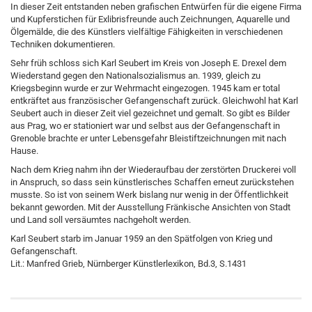
In dieser Zeit entstanden neben grafischen Entwürfen für die eigene Firma
und Kupferstichen für Exlibrisfreunde auch Zeichnungen, Aquarelle und
Ölgemälde, die des Künstlers vielfältige Fähigkeiten in verschiedenen
Techniken dokumentieren.
Sehr früh schloss sich Karl Seubert im Kreis von Joseph E. Drexel dem
Wiederstand gegen den Nationalsozialismus an. 1939, gleich zu
Kriegsbeginn wurde er zur Wehrmacht eingezogen. 1945 kam er total
entkräftet aus französischer Gefangenschaft zurück. Gleichwohl hat Karl
Seubert auch in dieser Zeit viel gezeichnet und gemalt. So gibt es Bilder
aus Prag, wo er stationiert war und selbst aus der Gefangenschaft in
Grenoble brachte er unter Lebensgefahr Bleistiftzeichnungen mit nach
Hause.
Nach dem Krieg nahm ihn der Wiederaufbau der zerstörten Druckerei voll
in Anspruch, so dass sein künstlerisches Schaffen erneut zurückstehen
musste. So ist von seinem Werk bislang nur wenig in der Öffentlichkeit
bekannt geworden. Mit der Ausstellung Fränkische Ansichten von Stadt
und Land soll versäumtes nachgeholt werden.
Karl Seubert starb im Januar 1959 an den Spätfolgen von Krieg und
Gefangenschaft.
Lit.: Manfred Grieb, Nürnberger Künstlerlexikon, Bd.3, S.1431