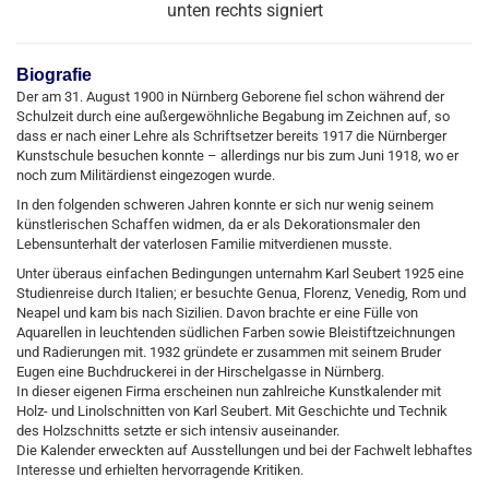
unten rechts signiert
Biografie
Der am 31. August 1900 in Nürnberg Geborene fiel schon während der
Schulzeit durch eine außergewöhnliche Begabung im Zeichnen auf, so
dass er nach einer Lehre als Schriftsetzer bereits 1917 die Nürnberger
Kunstschule besuchen konnte – allerdings nur bis zum Juni 1918, wo er
noch zum Militärdienst eingezogen wurde.
In den folgenden schweren Jahren konnte er sich nur wenig seinem
künstlerischen Schaffen widmen, da er als Dekorationsmaler den
Lebensunterhalt der vaterlosen Familie mitverdienen musste.
Unter überaus einfachen Bedingungen unternahm Karl Seubert 1925 eine
Studienreise durch Italien; er besuchte Genua, Florenz, Venedig, Rom und
Neapel und kam bis nach Sizilien. Davon brachte er eine Fülle von
Aquarellen in leuchtenden südlichen Farben sowie Bleistiftzeichnungen
und Radierungen mit. 1932 gründete er zusammen mit seinem Bruder
Eugen eine Buchdruckerei in der Hirschelgasse in Nürnberg.
In dieser eigenen Firma erscheinen nun zahlreiche Kunstkalender mit
Holz- und Linolschnitten von Karl Seubert. Mit Geschichte und Technik
des Holzschnitts setzte er sich intensiv auseinander.
Die Kalender erweckten auf Ausstellungen und bei der Fachwelt lebhaftes
Interesse und erhielten hervorragende Kritiken.