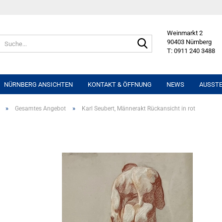
Weinmarkt 2
Suche...
90403 Nürnberg
T: 0911 240 3488
NÜRNBERG ANSICHTEN
KONTAKT & ÖFFNUNG
NEWS
AUSST
»
»
Gesamtes Angebot
Karl Seubert, Männerakt Rückansicht in rot