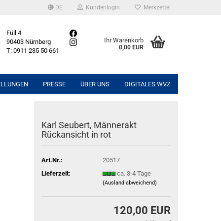
DE
Kundenlogin
Merkzettel
Füll 4
Ihr Warenkorb
90403 Nürnberg
0,00 EUR
T: 0911 235 50 661
ELLUNGEN
PRESSE
ÜBER UNS
DIGITALES WVZ
Karl Seubert, Männerakt
Rückansicht in rot
Art.Nr.:
20517
Lieferzeit:
ca. 3-4 Tage
(Ausland abweichend)
120,00 EUR