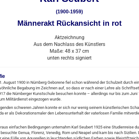
(1900-1959)
Männerakt Rückansicht in rot
Aktzeichnung
Aus dem Nachlass des Künstlers
Maße: 48 x 37 cm
unten rechts signiert
fie
. August 1900 in Nürnberg Geborene fiel schon während der Schulzeit durch ei
hnliche Begabung im Zeichnen auf, so dass er nach einer Lehre als Schriftset
917 die Nürnberger Kunstschule besuchen konnte – allerdings nur bis zum Juni
um Militärdienst eingezogen wurde.
olgenden schweren Jahren konnte er sich nur wenig seinem künstlerischen Scha
a er als Dekorationsmaler den Lebensunterhalt der vaterlosen Familie mitverd
eraus einfachen Bedingungen unternahm Karl Seubert 1925 eine Studienreise du
er besuchte Genua, Florenz, Venedig, Rom und Neapel und kam bis nach Sizilien.
r eine Fülle von Aquarellen in leuchtenden südlichen Farben sowie Bleistiftzei