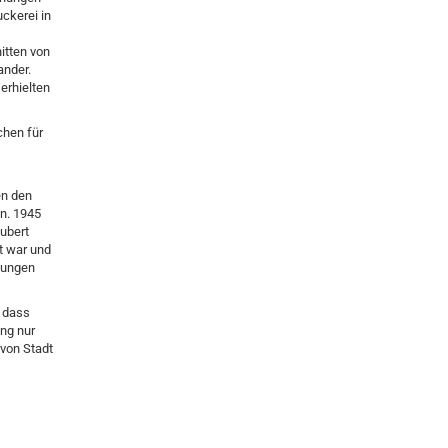
ckerei in
itten von
ander.
erhielten
chen für
en den
n. 1945
ubert
rt war und
nungen
o dass
ng nur
 von Stadt