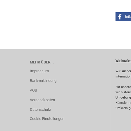
teil
Wir kaufe
MEHR ÜBER...
Impressum
Wir
suche
internatio
Bankverbindung
Für unsere
AGB
wir
histor
Umgebung
Versandkosten
Künstlerin
Umkreis ge
Datenschutz
Cookie Einstellungen