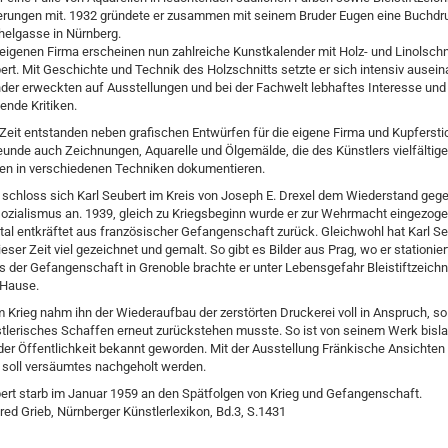
erungen mit. 1932 gründete er zusammen mit seinem Bruder Eugen eine Buchdru
helgasse in Nürnberg.
 eigenen Firma erscheinen nun zahlreiche Kunstkalender mit Holz- und Linolschn
ert. Mit Geschichte und Technik des Holzschnitts setzte er sich intensiv ausein
der erweckten auf Ausstellungen und bei der Fachwelt lebhaftes Interesse und 
ende Kritiken.
 Zeit entstanden neben grafischen Entwürfen für die eigene Firma und Kupfersti
reunde auch Zeichnungen, Aquarelle und Ölgemälde, die des Künstlers vielfältige
ten in verschiedenen Techniken dokumentieren.
 schloss sich Karl Seubert im Kreis von Joseph E. Drexel dem Wiederstand geg
ozialismus an. 1939, gleich zu Kriegsbeginn wurde er zur Wehrmacht eingezoge
tal entkräftet aus französischer Gefangenschaft zurück. Gleichwohl hat Karl Se
ieser Zeit viel gezeichnet und gemalt. So gibt es Bilder aus Prag, wo er stationie
s der Gefangenschaft in Grenoble brachte er unter Lebensgefahr Bleistiftzeich
 Hause.
Krieg nahm ihn der Wiederaufbau der zerstörten Druckerei voll in Anspruch, s
tlerisches Schaffen erneut zurückstehen musste. So ist von seinem Werk bisla
der Öffentlichkeit bekannt geworden. Mit der Ausstellung Fränkische Ansichten
 soll versäumtes nachgeholt werden.
ert starb im Januar 1959 an den Spätfolgen von Krieg und Gefangenschaft.
fred Grieb, Nürnberger Künstlerlexikon, Bd.3, S.1431