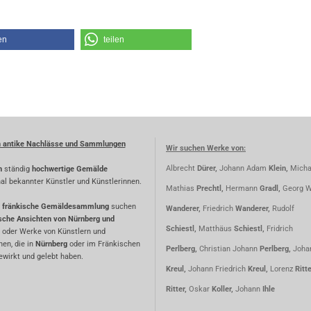
en
teilen
n antike Nachlässe und Sammlungen
Wir suchen Werke von:
Albrecht
Dürer,
Johann Adam
Klein,
Micha
n
ständig
hochwertige Gemälde
nal bekannter Künstler und Künstlerinnen.
Mathias
Prechtl,
Hermann
Gradl,
Georg W
fränkische Gemäldesammlung
suchen
Wanderer,
Friedrich
Wanderer,
Rudolf
ische Ansichten von Nürnberg und
Schiestl,
Matthäus
Schiestl,
Fridrich
oder Werke von Künstlern und
nen, die in
Nürnberg
oder im Fränkischen
Perlberg,
Christian Johann
Perlberg,
Joha
wirkt und gelebt haben.
Kreul,
Johann Friedrich
Kreul,
Lorenz
Ritt
Ritter,
Oskar
Koller,
Johann
Ihle