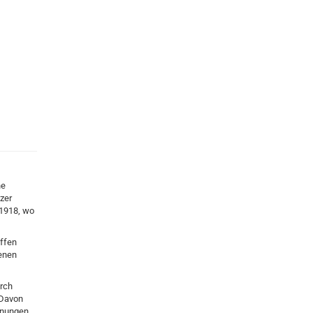
ne
zer
 1918, wo
ffen
ienen
rch
 Davon
chnungen