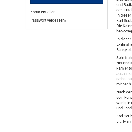
und Radi
der Hirsc
Konto erstellen
In dieser
Passwort vergessen?
Karl Seub
Die Kalen
hervorrag
In dieser
Exlibrisf
Fähigkei
Sehr früh
Nationals
kam er to
auch in d
selbst au
mit nach
Nach dem 
sein küns
wenig in 
und Land
Karl Seub
Lit.: Man