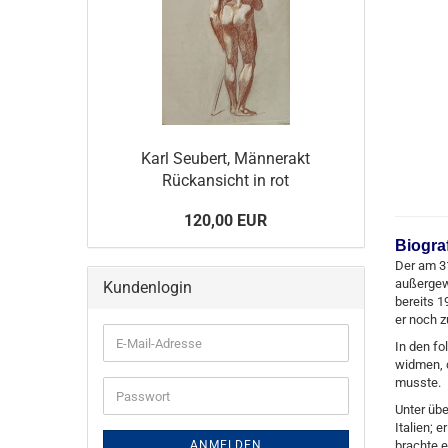
Karl Seubert, Männerakt
Rückansicht in rot
120,00 EUR
Biogra
Der am 31
außergewö
Kundenlogin
bereits 1
er noch z
E-
In den f
Mail-
widmen, d
Adresse
musste.
Passwort
Unter üb
Italien; 
ANMELDEN
brachte e