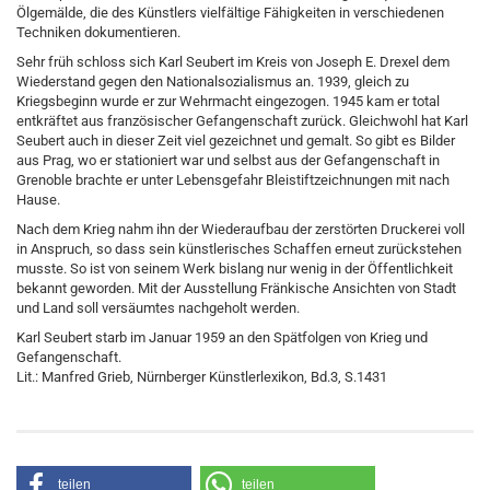
Ölgemälde, die des Künstlers vielfältige Fähigkeiten in verschiedenen
Techniken dokumentieren.
Sehr früh schloss sich Karl Seubert im Kreis von Joseph E. Drexel dem
Wiederstand gegen den Nationalsozialismus an. 1939, gleich zu
Kriegsbeginn wurde er zur Wehrmacht eingezogen. 1945 kam er total
entkräftet aus französischer Gefangenschaft zurück. Gleichwohl hat Karl
Seubert auch in dieser Zeit viel gezeichnet und gemalt. So gibt es Bilder
aus Prag, wo er stationiert war und selbst aus der Gefangenschaft in
Grenoble brachte er unter Lebensgefahr Bleistiftzeichnungen mit nach
Hause.
Nach dem Krieg nahm ihn der Wiederaufbau der zerstörten Druckerei voll
in Anspruch, so dass sein künstlerisches Schaffen erneut zurückstehen
musste. So ist von seinem Werk bislang nur wenig in der Öffentlichkeit
bekannt geworden. Mit der Ausstellung Fränkische Ansichten von Stadt
und Land soll versäumtes nachgeholt werden.
Karl Seubert starb im Januar 1959 an den Spätfolgen von Krieg und
Gefangenschaft.
Lit.: Manfred Grieb, Nürnberger Künstlerlexikon, Bd.3, S.1431
teilen
teilen