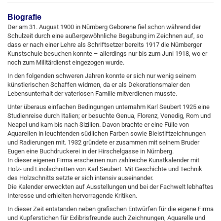
Biografie
Der am 31. August 1900 in Nürnberg Geborene fiel schon während der
Schulzeit durch eine außergewöhnliche Begabung im Zeichnen auf, so
dass er nach einer Lehre als Schriftsetzer bereits 1917 die Nürnberger
Kunstschule besuchen konnte – allerdings nur bis zum Juni 1918, wo er
noch zum Militärdienst eingezogen wurde.
In den folgenden schweren Jahren konnte er sich nur wenig seinem
künstlerischen Schaffen widmen, da er als Dekorationsmaler den
Lebensunterhalt der vaterlosen Familie mitverdienen musste.
Unter überaus einfachen Bedingungen unternahm Karl Seubert 1925 eine
Studienreise durch Italien; er besuchte Genua, Florenz, Venedig, Rom und
Neapel und kam bis nach Sizilien. Davon brachte er eine Fülle von
Aquarellen in leuchtenden südlichen Farben sowie Bleistiftzeichnungen
und Radierungen mit. 1932 gründete er zusammen mit seinem Bruder
Eugen eine Buchdruckerei in der Hirschelgasse in Nürnberg.
In dieser eigenen Firma erscheinen nun zahlreiche Kunstkalender mit
Holz- und Linolschnitten von Karl Seubert. Mit Geschichte und Technik
des Holzschnitts setzte er sich intensiv auseinander.
Die Kalender erweckten auf Ausstellungen und bei der Fachwelt lebhaftes
Interesse und erhielten hervorragende Kritiken.
In dieser Zeit entstanden neben grafischen Entwürfen für die eigene Firma
und Kupferstichen für Exlibrisfreunde auch Zeichnungen, Aquarelle und