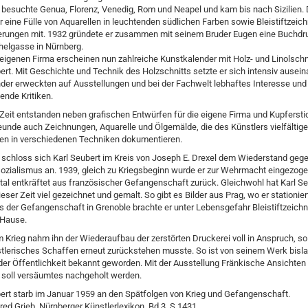
er besuchte Genua, Florenz, Venedig, Rom und Neapel und kam bis nach Sizilien.
r eine Fülle von Aquarellen in leuchtenden südlichen Farben sowie Bleistiftzei
erungen mit. 1932 gründete er zusammen mit seinem Bruder Eugen eine Buchdru
helgasse in Nürnberg.
 eigenen Firma erscheinen nun zahlreiche Kunstkalender mit Holz- und Linolschn
ert. Mit Geschichte und Technik des Holzschnitts setzte er sich intensiv ausein
der erweckten auf Ausstellungen und bei der Fachwelt lebhaftes Interesse und 
ende Kritiken.
 Zeit entstanden neben grafischen Entwürfen für die eigene Firma und Kupfersti
reunde auch Zeichnungen, Aquarelle und Ölgemälde, die des Künstlers vielfältige
ten in verschiedenen Techniken dokumentieren.
 schloss sich Karl Seubert im Kreis von Joseph E. Drexel dem Wiederstand geg
ozialismus an. 1939, gleich zu Kriegsbeginn wurde er zur Wehrmacht eingezoge
tal entkräftet aus französischer Gefangenschaft zurück. Gleichwohl hat Karl Se
ieser Zeit viel gezeichnet und gemalt. So gibt es Bilder aus Prag, wo er stationie
s der Gefangenschaft in Grenoble brachte er unter Lebensgefahr Bleistiftzeich
 Hause.
Krieg nahm ihn der Wiederaufbau der zerstörten Druckerei voll in Anspruch, s
tlerisches Schaffen erneut zurückstehen musste. So ist von seinem Werk bisla
der Öffentlichkeit bekannt geworden. Mit der Ausstellung Fränkische Ansichten
 soll versäumtes nachgeholt werden.
ert starb im Januar 1959 an den Spätfolgen von Krieg und Gefangenschaft.
fred Grieb, Nürnberger Künstlerlexikon, Bd.3, S.1431