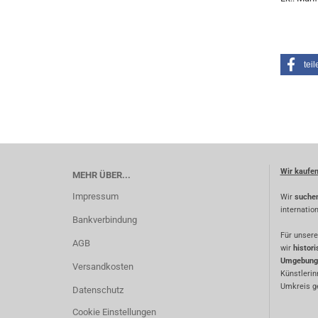
teil
Wir kaufe
MEHR ÜBER...
Impressum
Wir
suche
internatio
Bankverbindung
Für unsere
AGB
wir
histor
Umgebung
Versandkosten
Künstlerin
Umkreis ge
Datenschutz
Cookie Einstellungen