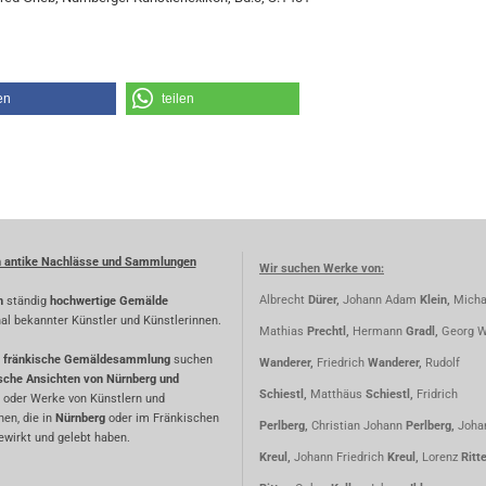
en
teilen
n antike Nachlässe und Sammlungen
Wir suchen Werke von:
Albrecht
Dürer,
Johann Adam
Klein,
Micha
n
ständig
hochwertige Gemälde
nal bekannter Künstler und Künstlerinnen.
Mathias
Prechtl,
Hermann
Gradl,
Georg W
fränkische Gemäldesammlung
suchen
Wanderer,
Friedrich
Wanderer,
Rudolf
ische Ansichten von Nürnberg und
Schiestl,
Matthäus
Schiestl,
Fridrich
oder Werke von Künstlern und
nen, die in
Nürnberg
oder im Fränkischen
Perlberg,
Christian Johann
Perlberg,
Joha
wirkt und gelebt haben.
Kreul,
Johann Friedrich
Kreul,
Lorenz
Ritt