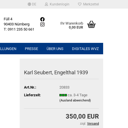
DE
Kundenlogin
Merkzettel
Füll 4
Ihr Warenkorb
90403 Nürnberg
0,00 EUR
T: 0911 235 50 661
ELLUNGEN
PRESSE
ÜBER UNS
DIGITALES WVZ
Karl Seubert, Engelthal 1939
Art.Nr.:
20833
Lieferzeit:
ca. 3-4 Tage
(Ausland abweichend)
350,00 EUR
zzgl.
Versand