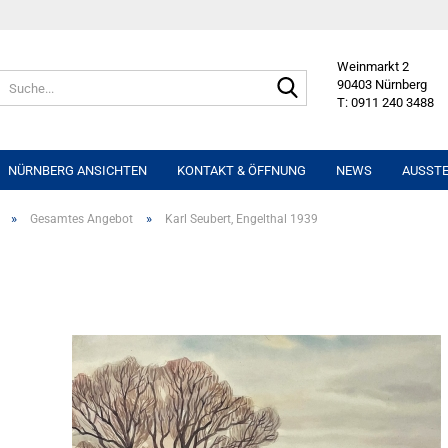
Weinmarkt 2
Suche...
90403 Nürnberg
T: 0911 240 3488
NÜRNBERG ANSICHTEN
KONTAKT & ÖFFNUNG
NEWS
AUSST
»
»
Gesamtes Angebot
Karl Seubert, Engelthal 1939