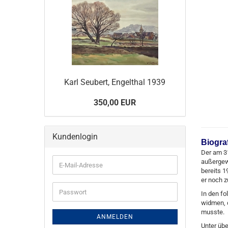
Karl Seubert, Engelthal 1939
350,00 EUR
Kundenlogin
Biogra
Der am 31
außergewö
E-
bereits 1
Mail-
er noch z
Adresse
Passwort
In den f
widmen, d
musste.
ANMELDEN
Unter üb