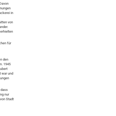
 Davon
chnungen
ckerei in
itten von
ander.
erhielten
chen für
en den
n. 1945
ubert
rt war und
nungen
o dass
ng nur
 von Stadt