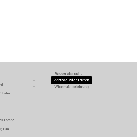
Widerrufsrecht
Vertrag widerrufen
el
Widerrufsbelehrung
ilhelm
nn Lorenz
er,
Paul