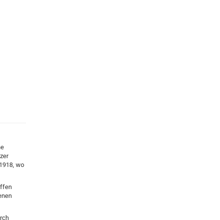
ne
zer
 1918, wo
ffen
ienen
rch