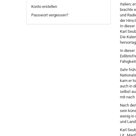
Italien; 
Konto erstellen
brachte e
Passwort vergessen?
und Radi
der Hirsc
In dieser
Karl Seub
Die Kalen
hervorrag
In dieser
Exlibrisf
Fähigkei
Sehr früh
Nationals
kam er to
auch in d
selbst au
mit nach
Nach dem 
sein küns
wenig in 
und Land
Karl Seub
Lit.: Man