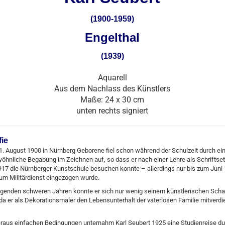
(1900-1959)
Engelthal
(1939)
Aquarell
Aus dem Nachlass des Künstlers
Maße: 24 x 30 cm
unten rechts signiert
fie
. August 1900 in Nürnberg Geborene fiel schon während der Schulzeit durch ei
hnliche Begabung im Zeichnen auf, so dass er nach einer Lehre als Schriftset
917 die Nürnberger Kunstschule besuchen konnte – allerdings nur bis zum Juni
um Militärdienst eingezogen wurde.
olgenden schweren Jahren konnte er sich nur wenig seinem künstlerischen Scha
a er als Dekorationsmaler den Lebensunterhalt der vaterlosen Familie mitverd
eraus einfachen Bedingungen unternahm Karl Seubert 1925 eine Studienreise du