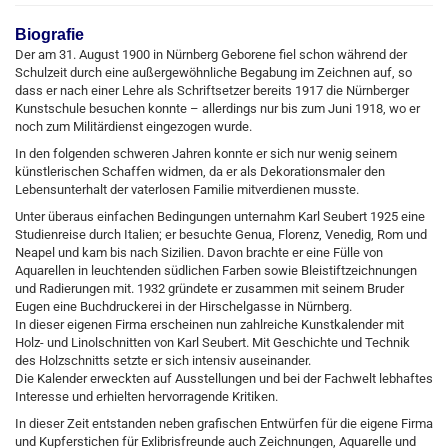
Biografie
Der am 31. August 1900 in Nürnberg Geborene fiel schon während der
Schulzeit durch eine außergewöhnliche Begabung im Zeichnen auf, so
dass er nach einer Lehre als Schriftsetzer bereits 1917 die Nürnberger
Kunstschule besuchen konnte – allerdings nur bis zum Juni 1918, wo er
noch zum Militärdienst eingezogen wurde.
In den folgenden schweren Jahren konnte er sich nur wenig seinem
künstlerischen Schaffen widmen, da er als Dekorationsmaler den
Lebensunterhalt der vaterlosen Familie mitverdienen musste.
Unter überaus einfachen Bedingungen unternahm Karl Seubert 1925 eine
Studienreise durch Italien; er besuchte Genua, Florenz, Venedig, Rom und
Neapel und kam bis nach Sizilien. Davon brachte er eine Fülle von
Aquarellen in leuchtenden südlichen Farben sowie Bleistiftzeichnungen
und Radierungen mit. 1932 gründete er zusammen mit seinem Bruder
Eugen eine Buchdruckerei in der Hirschelgasse in Nürnberg.
In dieser eigenen Firma erscheinen nun zahlreiche Kunstkalender mit
Holz- und Linolschnitten von Karl Seubert. Mit Geschichte und Technik
des Holzschnitts setzte er sich intensiv auseinander.
Die Kalender erweckten auf Ausstellungen und bei der Fachwelt lebhaftes
Interesse und erhielten hervorragende Kritiken.
In dieser Zeit entstanden neben grafischen Entwürfen für die eigene Firma
und Kupferstichen für Exlibrisfreunde auch Zeichnungen, Aquarelle und