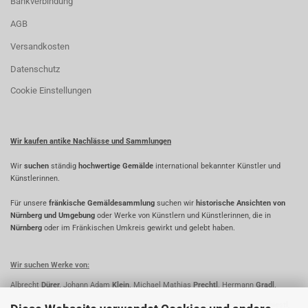
Bankverbindung
AGB
Versandkosten
Datenschutz
Cookie Einstellungen
Wir kaufen antike Nachlässe und Sammlungen
Wir
suchen
ständig
hochwertige Gemälde
international bekannter Künstler und
Künstlerinnen.
Für unsere
fränkische Gemäldesammlung
suchen wir
historische Ansichten von
Nürnberg und Umgebung
oder Werke von Künstlern und Künstlerinnen, die in
Nürnberg
oder im Fränkischen Umkreis gewirkt und gelebt haben.
Wir suchen Werke von:
Albrecht
Dürer,
Johann Adam
Klein,
Michael Mathias
Prechtl,
Hermann
Gradl,
Georg Wilhelm
Wanderer,
Friedrich
Wanderer,
Rudolf
Schiestl,
Matthäus
Schiestl,