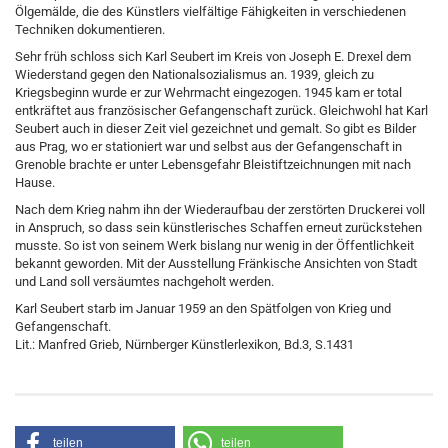
Ölgemälde, die des Künstlers vielfältige Fähigkeiten in verschiedenen
Techniken dokumentieren.
Sehr früh schloss sich Karl Seubert im Kreis von Joseph E. Drexel dem
Wiederstand gegen den Nationalsozialismus an. 1939, gleich zu
Kriegsbeginn wurde er zur Wehrmacht eingezogen. 1945 kam er total
entkräftet aus französischer Gefangenschaft zurück. Gleichwohl hat Karl
Seubert auch in dieser Zeit viel gezeichnet und gemalt. So gibt es Bilder
aus Prag, wo er stationiert war und selbst aus der Gefangenschaft in
Grenoble brachte er unter Lebensgefahr Bleistiftzeichnungen mit nach
Hause.
Nach dem Krieg nahm ihn der Wiederaufbau der zerstörten Druckerei voll
in Anspruch, so dass sein künstlerisches Schaffen erneut zurückstehen
musste. So ist von seinem Werk bislang nur wenig in der Öffentlichkeit
bekannt geworden. Mit der Ausstellung Fränkische Ansichten von Stadt
und Land soll versäumtes nachgeholt werden.
Karl Seubert starb im Januar 1959 an den Spätfolgen von Krieg und
Gefangenschaft.
Lit.: Manfred Grieb, Nürnberger Künstlerlexikon, Bd.3, S.1431
teilen
teilen