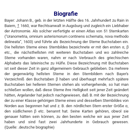
Biografie
Bayer:
Johann
B.
, geb. in der letzten Hälfte des 16. Jahrhundert zu Rain in
Baiern,
†
1660, war Rechtsanwalt in Augsburg und zugleich ein Liebhaber
der Astronomie. Als solcher verfertigte er einen Atlas von 51 Sternkarten
("Uranometria, omnium asterismorum continens schemata, nova methodo
delineata“, 1603)
und führte als Bezeichnung der Sterne Buchstaben ein.
Die hellsten Sterne eines Sternbildes bezeichnete er mit den ersten α, β
etc., die nächsthellsten mit weiteren Buchstaben und wo zahlreiche
Sterne vorhanden waren, nahm er nach Verbrauch des griechischen
Alphabets das lateinische zu Hülfe. Diese Bezeichnung mit Buchstaben
ist seit dieser Zeit in ganz allgemeinem Gebrauch geblieben. Da mehrere
der gegenwärtig hellsten Sterne in den Sternbildern nach Bayer's
Verzeichniß den Buchstaben β haben und überhaupt mehrfach spätere
Buchstaben bei helleren Sternen stehen als vorhergehende, so hat man
schließen wollen, daß diese Sterne ihre Helligkeit seit jener Zeit geändert
hätten, Argelander hat jedoch nachgewiesen, daß
B.
mit der Bezeichnung
der zu einer Klasse gehörigen Sterne eines und desselben Sternbildes von
Norden aus begonnen hat und z. B. den nördlichen Stern erster Größe α,
den südlicheren β etc. benannt hat. Seine Karten gehören, obwol sie
genauer hätten sein können, zu den besten welche wir aus jener Zeit
haben und sind fast zwei Jahrhunderte in Gebrauch gewesen.
(Quelle: .deutsche biographie)