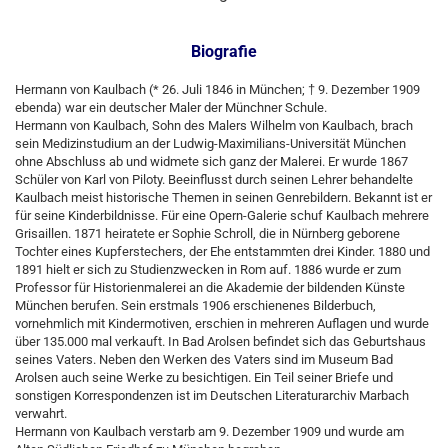
Biografie
Hermann von Kaulbach (* 26. Juli 1846 in München; † 9. Dezember 1909
ebenda) war ein deutscher Maler der Münchner Schule.
Hermann von Kaulbach, Sohn des Malers Wilhelm von Kaulbach, brach
sein Medizinstudium an der Ludwig-Maximilians-Universität München
ohne Abschluss ab und widmete sich ganz der Malerei. Er wurde 1867
Schüler von Karl von Piloty. Beeinflusst durch seinen Lehrer behandelte
Kaulbach meist historische Themen in seinen Genrebildern. Bekannt ist er
für seine Kinderbildnisse. Für eine Opern-Galerie schuf Kaulbach mehrere
Grisaillen. 1871 heiratete er Sophie Schroll, die in Nürnberg geborene
Tochter eines Kupferstechers, der Ehe entstammten drei Kinder. 1880 und
1891 hielt er sich zu Studienzwecken in Rom auf. 1886 wurde er zum
Professor für Historienmalerei an die Akademie der bildenden Künste
München berufen. Sein erstmals 1906 erschienenes Bilderbuch,
vornehmlich mit Kindermotiven, erschien in mehreren Auflagen und wurde
über 135.000 mal verkauft. In Bad Arolsen befindet sich das Geburtshaus
seines Vaters. Neben den Werken des Vaters sind im Museum Bad
Arolsen auch seine Werke zu besichtigen. Ein Teil seiner Briefe und
sonstigen Korrespondenzen ist im Deutschen Literaturarchiv Marbach
verwahrt.
Hermann von Kaulbach verstarb am 9. Dezember 1909 und wurde am