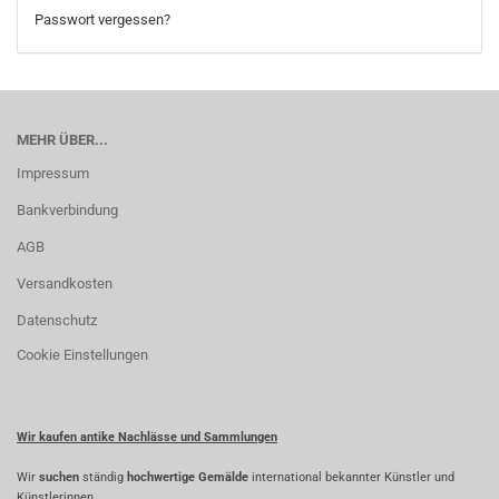
Passwort vergessen?
MEHR ÜBER...
Impressum
Bankverbindung
AGB
Versandkosten
Datenschutz
Cookie Einstellungen
Wir kaufen antike Nachlässe und Sammlungen
Wir
suchen
ständig
hochwertige Gemälde
international bekannter Künstler und
Künstlerinnen.