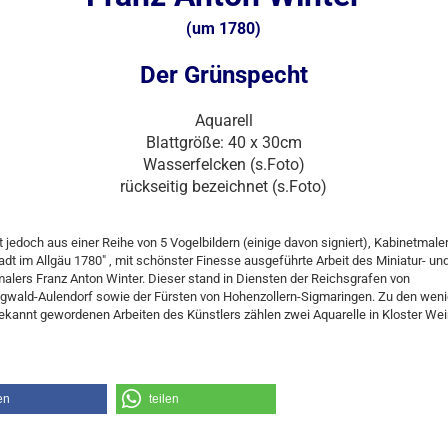
(
um 1780)
Der Grünspecht
Aquarell
Blattgröße: 40 x 30cm
Wasserfelcken (s.Foto)
rückseitig bezeichnet (s.Foto)
t jedoch aus einer Reihe von 5 Vogelbildern (einige davon signiert), Kabinetmaler
t im Allgäu 1780" , mit schönster Finesse ausgeführte Arbeit des Miniatur- un
alers Franz Anton Winter. Dieser stand in Diensten der Reichsgrafen von
gwald-Aulendorf sowie der Fürsten von Hohenzollern-Sigmaringen. Zu den wen
ekannt gewordenen Arbeiten des Künstlers zählen zwei Aquarelle in Kloster Wei
en
teilen