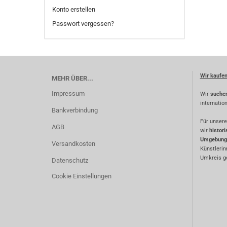
Konto erstellen
Passwort vergessen?
Wir kaufe
MEHR ÜBER...
Impressum
Wir
suche
internatio
Bankverbindung
Für unsere
AGB
wir
histor
Umgebung
Versandkosten
Künstlerin
Umkreis ge
Datenschutz
Cookie Einstellungen