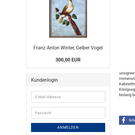
Franz Anton Winter, Gelber Vogel
300,00 EUR
unsignier
Immenstad
Kundenlogin
Kabinettm
Königseg
bislang b
E-
Mail-
Adresse
Passwort
teil
ANMELDEN