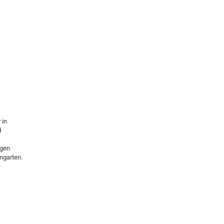
 in
d
igen
ngarten.