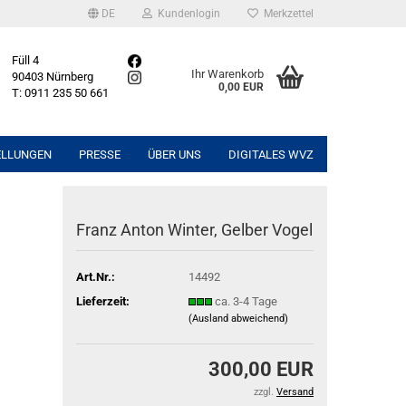
DE
Kundenlogin
Merkzettel
Füll 4
Ihr Warenkorb
90403 Nürnberg
0,00 EUR
T: 0911 235 50 661
ELLUNGEN
PRESSE
ÜBER UNS
DIGITALES WVZ
Franz Anton Winter, Gelber Vogel
Art.Nr.:
14492
Lieferzeit:
ca. 3-4 Tage
(Ausland abweichend)
300,00 EUR
zzgl.
Versand