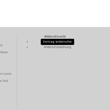
Widerrufsrecht
Vertrag widerrufen
el
Widerrufsbelehrung
ilhelm
nn Lorenz
er,
Paul