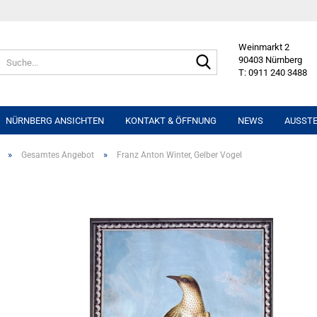
Weinmarkt 2
Suche...
90403 Nürnberg
T: 0911 240 3488
NÜRNBERG ANSICHTEN
KONTAKT & ÖFFNUNG
NEWS
AUSST
»
»
Gesamtes Angebot
Franz Anton Winter, Gelber Vogel