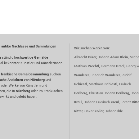
n antike Nachlässe und Sammlungen
Wir suchen Werke von:
Albrecht
Dürer,
Johann Adam
Klein,
Micha
n
ständig
hochwertige Gemälde
nal bekannter Künstler und Künstlerinnen.
Mathias
Prechtl,
Hermann
Gradl,
Georg W
fränkische Gemäldesammlung
suchen
Wanderer,
Friedrich
Wanderer,
Rudolf
ische Ansichten von Nürnberg und
Schiestl,
Matthäus
Schiestl,
Fridrich
oder Werke von Künstlern und
nen, die in
Nürnberg
oder im Fränkischen
Perlberg,
Christian Johann
Perlberg,
Joha
wirkt und gelebt haben.
Kreul,
Johann Friedrich
Kreul,
Lorenz
Ritt
Ritter,
Oskar
Koller,
Johann
Ihle