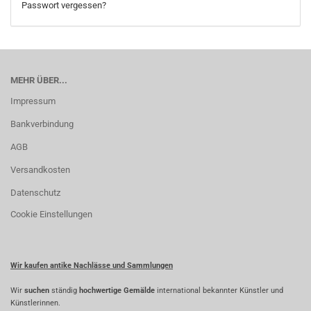
Passwort vergessen?
MEHR ÜBER...
Impressum
Bankverbindung
AGB
Versandkosten
Datenschutz
Cookie Einstellungen
Wir kaufen antike Nachlässe und Sammlungen
Wir
suchen
ständig
hochwertige Gemälde
international bekannter Künstler und
Künstlerinnen.