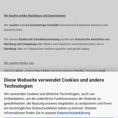
Wir kaufen antike Nachlässe und Sammlungen
Wir
suchen
ständig
hochwertige Gemälde
international bekannter Künstler und
Künstlerinnen.
Für unsere
fränkische Gemäldesammlung
suchen wir
historische Ansichten von
Nürnberg und Umgebung
oder Werke von Künstlern und Künstlerinnen, die in
Nürnberg
oder im Fränkischen Umkreis gewirkt und gelebt haben.
Wir suchen Werke von:
Albrecht
Dürer,
Johann Adam
Klein,
Michael Mathias
Prechtl,
Hermann
Gradl,
Georg Wilhelm
Wanderer,
Friedrich
Wanderer,
Rudolf
Schiestl,
Matthäus
Schiestl,
Diese Webseite verwendet Cookies und andere
Technologien
Fridrich
Perlberg,
Christian Johann
Perlberg,
Johann Lorenz
Kreul,
Johann Friedrich
Wir verwenden Cookies und ähnliche Technologien, auch von
Kreul,
Lorenz
Ritter,
Paul
Ritter,
Oskar
Koller,
Johann
Ihle
Drittanbietern, um die ordentliche Funktionsweise der Website zu
gewährleisten, die Nutzung unseres Angebotes zu analysieren und Ihnen
ein bestmögliches Einkaufserlebnis bieten zu können. Weitere
Widerrufsrecht
Informationen finden Sie in unserer
Datenschutzerklärung
.
Vertrag widerrufen