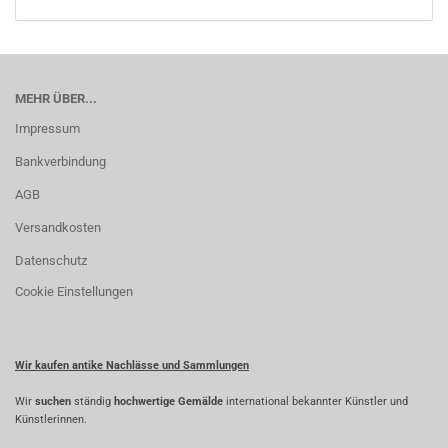
MEHR ÜBER...
Impressum
Bankverbindung
AGB
Versandkosten
Datenschutz
Cookie Einstellungen
Wir kaufen antike Nachlässe und Sammlungen
Wir
suchen
ständig
hochwertige Gemälde
international bekannter Künstler und
Künstlerinnen.