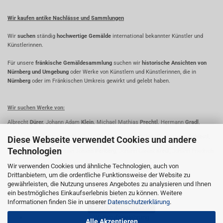
Wir kaufen antike Nachlässe und Sammlungen
Wir
suchen
ständig
hochwertige Gemälde
international bekannter Künstler und
Künstlerinnen.
Für unsere
fränkische Gemäldesammlung
suchen wir
historische Ansichten von
Nürnberg und Umgebung
oder Werke von Künstlern und Künstlerinnen, die in
Nürnberg
oder im Fränkischen Umkreis gewirkt und gelebt haben.
Wir suchen Werke von:
Albrecht
Dürer,
Johann Adam
Klein,
Michael Mathias
Prechtl,
Hermann
Gradl,
Georg Wilhelm
Wanderer,
Friedrich
Wanderer,
Rudolf
Schiestl,
Matthäus
Schiestl,
Diese Webseite verwendet Cookies und andere
Technologien
Fridrich
Perlberg,
Christian Johann
Perlberg,
Johann Lorenz
Kreul,
Johann Friedrich
Wir verwenden Cookies und ähnliche Technologien, auch von
Kreul,
Lorenz
Ritter,
Paul
Ritter,
Oskar
Koller,
Johann
Ihle
Drittanbietern, um die ordentliche Funktionsweise der Website zu
gewährleisten, die Nutzung unseres Angebotes zu analysieren und Ihnen
ein bestmögliches Einkaufserlebnis bieten zu können. Weitere
Widerrufsrecht
Informationen finden Sie in unserer
Datenschutzerklärung
.
Vertrag widerrufen
Widerrufsbelehrung
Alle Akzeptieren